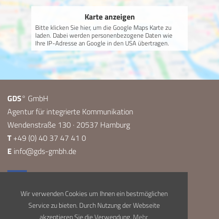
Karte anzeigen
Bitte klicken Sie hier, um die Google Maps Karte zu
laden. Dabei werden personenbezogene Daten wie
Ihre IP-Adresse an Google in den USA übertragen.
GDS
° GmbH
Agentur für integrierte Kommunikation
Wendenstraße 130 · 20537 Hamburg
T
+49 (0) 40 37 47 41 0
E
info@gds-gmbh.de
Wir verwenden Cookies um Ihnen ein bestmöglichen
Service zu bieten. Durch Nutzung der Webseite
akzeptieren Sie die Verwendung.
Mehr