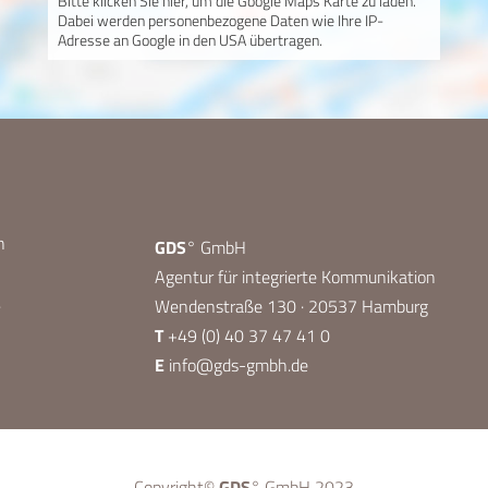
Bitte klicken Sie hier, um die Google Maps Karte zu laden.
Dabei werden personenbezogene Daten wie Ihre IP-
Adresse an Google in den USA übertragen.
n
GDS
° GmbH
Agentur für integrierte Kommunikation
.
Wendenstraße 130 · 20537 Hamburg
T
+49 (0) 40 37 47 41 0
E
info@gds-gmbh.de
Copyright©
GDS
° GmbH 2023