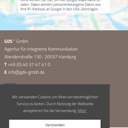
laden. Dabei werden personenbezogene Daten wie
Ihre IP-Adresse an Google in den USA übertragen.
GDS
° GmbH
Agentur für integrierte Kommunikation
Wendenstraße 130 · 20537 Hamburg
T
+49 (0) 40 37 47 41 0
E
info@gds-gmbh.de
Wir verwenden Cookies um Ihnen ein bestmöglichen
Service zu bieten. Durch Nutzung der Webseite
akzeptieren Sie die Verwendung.
Mehr
Impressum
Datenschutz
Verstanden