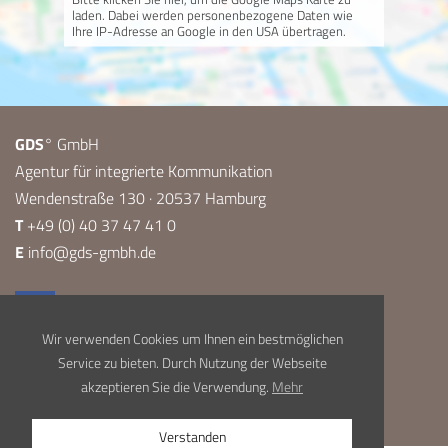
laden. Dabei werden personenbezogene Daten wie
Ihre IP-Adresse an Google in den USA übertragen.
GDS
° GmbH
Agentur für integrierte Kommunikation
Wendenstraße 130 · 20537 Hamburg
T
+49 (0) 40 37 47 41 0
E
info@gds-gmbh.de
Wir verwenden Cookies um Ihnen ein bestmöglichen
Service zu bieten. Durch Nutzung der Webseite
akzeptieren Sie die Verwendung.
Mehr
Impressum
Datenschutz
Verstanden