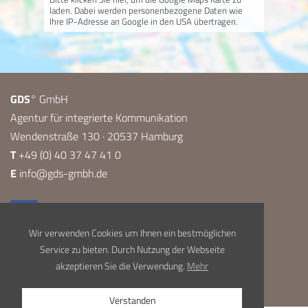
laden. Dabei werden personenbezogene Daten wie
Ihre IP-Adresse an Google in den USA übertragen.
GDS
° GmbH
Agentur für integrierte Kommunikation
Wendenstraße 130 · 20537 Hamburg
T
+49 (0) 40 37 47 41 0
E
info@gds-gmbh.de
Wir verwenden Cookies um Ihnen ein bestmöglichen
Service zu bieten. Durch Nutzung der Webseite
akzeptieren Sie die Verwendung.
Mehr
Impressum
Datenschutz
Verstanden